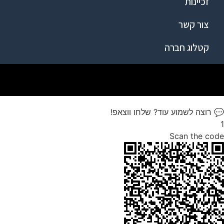
זכיינות
צור קשר
קטלוג חברה
💬 רוצה לשמוע עוד? שלחו ווצאפ!
1
Scan the code