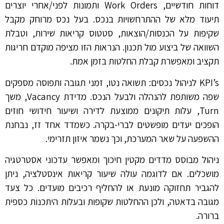
דוחות חודשיים, Work Orders ותמונות לפני/אחרי יוצרים
תיעוד מלא של ההתרחשויות בנכס. בעל נכס מרוחק מקבל
שקיפות על הכנסות/הוצאות, סטטוס קריאות שירות, וטבלת
השוואה של ביצוע מול תכנון. הנראות הזו מציפה מוקדם חריגות
תקציב ומאפשרת קבלת החלטות בזמן אמת.
KPI’s לניהול נכסים: תשואה נטו, זמני תגובה ותפוסה מספקים
שפה משותפת להנהלה ולבעל הנכס. מדידת Vacancy, משך
Turn, עלות תיקונים ממוצעת לדירה ושיעור חידושי חוזים
הופכים יעדים מופשטים לברי-בקרה. כשמדד אחד זז, נבחנת
ההשפעה על שאר המערכת, וכך נשמר איזון תזרימי.
ניהול מבוסס מדדים מקטין חיכוך ומאפשר עדכוני אסטרטגיה
מושכלים. אם לדוגמה עולה שיעור קריאות אינסטלציה, ניתן
להגביר תחזוקה מונעת או להחליף רכיבים מועדים. כל צעד
מגובה בדאטה, ולכן ההחלטות שקופות ובעלות היתכנות כספית
ברורה.