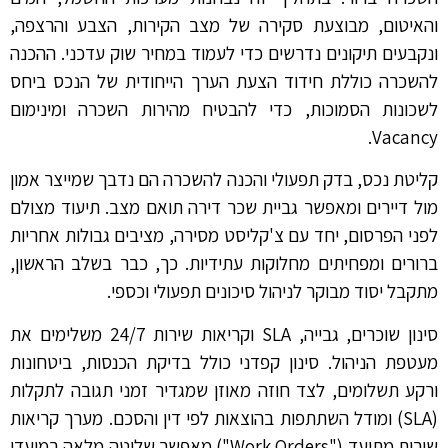
והאיטום, מבוצעת סקירה של מצב הקירות, הצבע והרצפה,
ונקבעים תיקונים נדרשים כדי לעמוד במחיר שוק עדכני. ההכנה
להשכרה כוללת חידוד הצעת הערך הייחודית של הנכס ביחס
לשכונות הסמוכות, כדי להבטיח מהירות השכרה ומינימום
Vacancy.
קליטת נכס, בדק תפעולי והכנה להשכרה הם נדבך שמייצר אמון
מול דיירים ומאפשר גביית שכר דירה תואם מצב. תיעוד מצולם
לפני הפרסום, יחד עם צ'קליסט מסירה, מציבים גבולות אחריות
ברורים ומפחיתים מחלוקות עתידיות. כך, כבר בשלב הראשון,
מתקבל יסוד מבוקר לניהול סיכונים תפעולי וכספי.
סינון שוכרים, גבייה, SLA וקריאות שירות 24/7 משלימים את
מעטפת הניהול. סינון קפדני כולל בדיקת הכנסות, ביטחונות
ורקע תשלומים, לצד חוזה מאוזן שמגדיר זמני תגובה לתקלות
(SLA) ומודל השתתפות בהוצאות לפי דין והסכם. מערך קריאות
שירות מתועד ("Work Orders") מאפשר שליטה מלאה במועדי