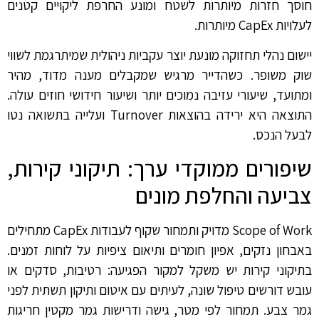
חוסך חזרות מיותרות לשטח ומונע החרפת ליקויים קטנים
לעלויות CapEx מיותרות.
יישום נהלי תחזוקה מונעת יוצר עקביות ניהולית שמיתרגמת לשווי
שוק משופר. כשהדייר מרגיש שמקבלים מענה מדוד, מהיר
ומתועד, שיעורי עזיבה נמוכים יותר ושיעור חידושי חוזים עולה.
התוצאה היא ירידה בהוצאות Turnover ועלייה בתשואה נטו
לבעל הנכס.
שיפורים ממוקדי ערך: תיקוני קירות,
צביעה והחלפת מונים
Scope of Work מדויק ותמחור שקוף לעבודות CapEx מתחילים
באבחון נזקים, אפיון חומרים ותיאום ציפיות על לוחות זמנים.
בתיקוני קירות יש משקל למקור הפגיעה: רטיבות, סדקים או
עובש דורשים טיפול שונה, לעיתים עם איטום ותיקון תשתית לפני
גמר צבע. תמחור לפי מטר, גישה ודרישות גמר מקטין חריגות