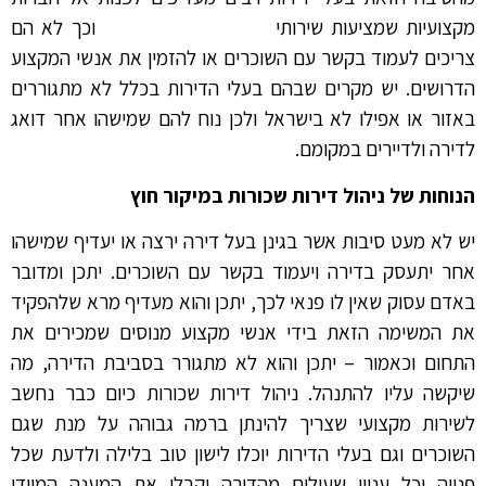
מקצועיות שמציעות שירותי
ניהול דירות שכורות
וכך לא הם
צריכים לעמוד בקשר עם השוכרים או להזמין את אנשי המקצוע
הדרושים. יש מקרים שבהם בעלי הדירות בכלל לא מתגוררים
באזור או אפילו לא בישראל ולכן נוח להם שמישהו אחר דואג
לדירה ולדיירים במקומם.
הנוחות של ניהול דירות שכורות במיקור חוץ
יש לא מעט סיבות אשר בגינן בעל דירה ירצה או יעדיף שמישהו
אחר יתעסק בדירה ויעמוד בקשר עם השוכרים. יתכן ומדובר
באדם עסוק שאין לו פנאי לכך, יתכן והוא מעדיף מרא שלהפקיד
את המשימה הזאת בידי אנשי מקצוע מנוסים שמכירים את
התחום וכאמור – יתכן והוא לא מתגורר בסביבת הדירה, מה
שיקשה עליו להתנהל. ניהול דירות שכורות כיום כבר נחשב
לשירות מקצועי שצריך להינתן ברמה גבוהה על מנת שגם
השוכרים וגם בעלי הדירות יוכלו לישון טוב בלילה ולדעת שכל
פנייה וכל עניין שעולים מהדירה יקבלו את המענה המיידי